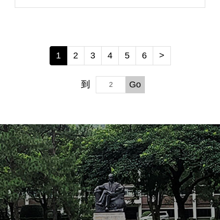
1
2
3
4
5
6
>
到
Go