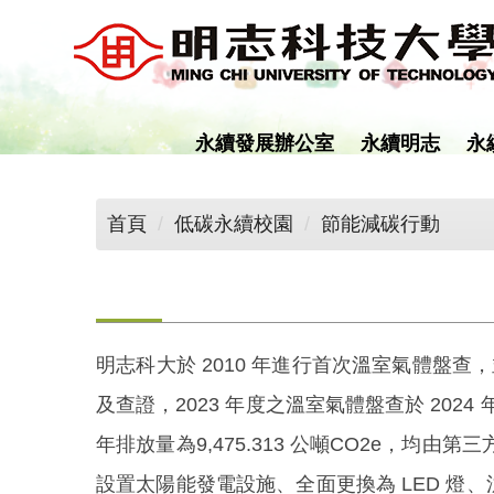
跳
到
主
要
內
永續發展辦公室
永續明志
永
容
區
首頁
低碳永續校園
節能減碳行動
明志科大於 2010 年進行首次溫室氣體盤查
及查證，2023 年度之溫室氣體盤查於 2024 
年排放量為9,475.313 公噸CO2e，均由第
設置太陽能發電設施、全面更換為 LED 