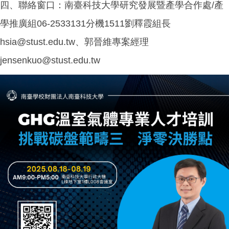
四、聯絡窗口：南臺科技大學研究發展暨產學合作處/產
學推廣組06-2533131分機1511劉釋霞組長
hsia@stust.edu.tw、郭晉維專案經理
jensenkuo@stust.edu.tw